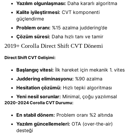
Yazılım olgunlaşması:
Daha kararlı algoritma
Kalite iyileştirmesi:
CVT komponenti
güçlendirme
Problem oranı:
%15 azalma juddering’de
Çözüm süresi:
Daha hızlı tanı ve tamir
2019+ Corolla Direct Shift CVT Dönemi
Direct Shift CVT Gelişimi:
Başlangıç vitesi:
İlk hareket için mekanik 1. vites
Juddering eliminasyonu:
%90 azalma
Hesitation çözümü:
Hızlı tepki algoritması
Yeni nesil sorunlar:
Minimal, çoğu yazılımsal
2020-2024 Corolla CVT Durumu:
En stabil dönem:
Problem oranı %2 altında
Yazılım güncellemeleri:
OTA (over-the-air)
desteği