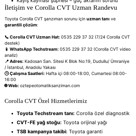
Kayış kayması şüphesi – güç aktarım sorunu
İletişim ve Corolla CVT Uzman Randevu
Toyota Corolla CVT şanzıman sorunu için
uzman tanı
ve
garantili çözüm
:
📞 Corolla CVT Uzman Hat:
0535 229 37 32 (7/24 Corolla CVT
destek)
📱 WhatsApp Techstream:
0535 229 37 32 (Corolla CVT video
analiz)
📍 Adres:
Kadosan San. Sitesi K Blok No:19, Dudullu/ Ümraniye
/ İstanbul, Anadolu Yakası
🕒 Çalışma Saatleri:
Hafta içi 08:00-18:00, Cumartesi 08:00-
16:00
🌐 Web:
oztepeotomatiksanziman.com
Corolla CVT Özel Hizmetlerimiz
Toyota Techstream tanı:
Corolla özel diagnostik
CVT-FE yağ stoğu:
Toyota orijinal yağı
TSB kampanya takibi:
Toyota garanti