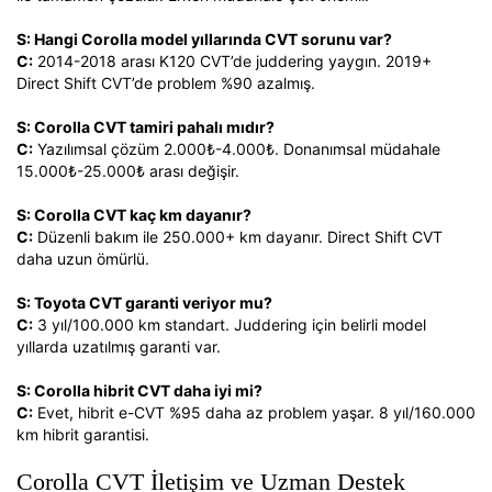
S: Hangi Corolla model yıllarında CVT sorunu var?
C:
2014-2018 arası K120 CVT’de juddering yaygın. 2019+
Direct Shift CVT’de problem %90 azalmış.
S: Corolla CVT tamiri pahalı mıdır?
C:
Yazılımsal çözüm 2.000₺-4.000₺. Donanımsal müdahale
15.000₺-25.000₺ arası değişir.
S: Corolla CVT kaç km dayanır?
C:
Düzenli bakım ile 250.000+ km dayanır. Direct Shift CVT
daha uzun ömürlü.
S: Toyota CVT garanti veriyor mu?
C:
3 yıl/100.000 km standart. Juddering için belirli model
yıllarda uzatılmış garanti var.
S: Corolla hibrit CVT daha iyi mi?
C:
Evet, hibrit e-CVT %95 daha az problem yaşar. 8 yıl/160.000
km hibrit garantisi.
Corolla CVT İletişim ve Uzman Destek