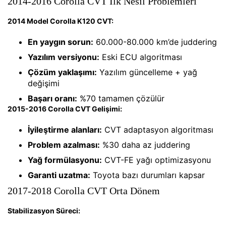
2014-2016 Corolla CVT İlk Nesil Problemleri
2014 Model Corolla K120 CVT:
En yaygın sorun:
60.000-80.000 km’de juddering
Yazılım versiyonu:
Eski ECU algoritması
Çözüm yaklaşımı:
Yazılım güncelleme + yağ
değişimi
Başarı oranı:
%70 tamamen çözülür
2015-2016 Corolla CVT Gelişimi:
İyileştirme alanları:
CVT adaptasyon algoritması
Problem azalması:
%30 daha az juddering
Yağ formülasyonu:
CVT-FE yağı optimizasyonu
Garanti uzatma:
Toyota bazı durumları kapsar
2017-2018 Corolla CVT Orta Dönem
Stabilizasyon Süreci: