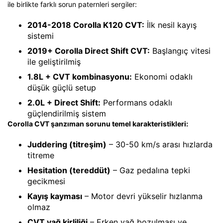
ile birlikte farklı sorun paternleri sergiler:
2014-2018 Corolla K120 CVT:
İlk nesil kayış
sistemi
2019+ Corolla Direct Shift CVT:
Başlangıç vitesi
ile geliştirilmiş
1.8L + CVT kombinasyonu:
Ekonomi odaklı
düşük güçlü setup
2.0L + Direct Shift:
Performans odaklı
güçlendirilmiş sistem
Corolla CVT şanzıman sorunu temel karakteristikleri:
Juddering (titreşim)
– 30-50 km/s arası hızlarda
titreme
Hesitation (tereddüt)
– Gaz pedalına tepki
gecikmesi
Kayış kayması
– Motor devri yükselir hızlanma
olmaz
CVT yağ kirliliği
– Erken yağ bozulması ve