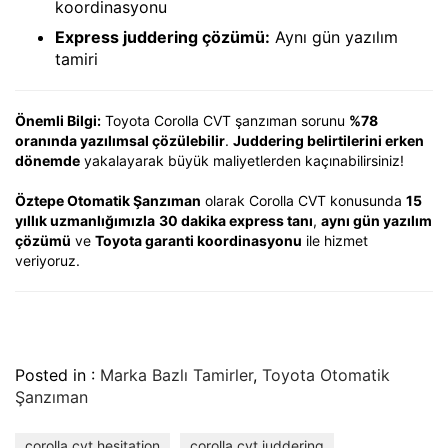
koordinasyonu
Express juddering çözümü:
Aynı gün yazılım
tamiri
Önemli Bilgi:
Toyota Corolla CVT şanzıman sorunu
%78
oranında yazılımsal çözülebilir
.
Juddering belirtilerini erken
dönemde
yakalayarak büyük maliyetlerden kaçınabilirsiniz!
Öztepe Otomatik Şanzıman
olarak Corolla CVT konusunda
15
yıllık uzmanlığımızla
30 dakika express tanı
,
aynı gün yazılım
çözümü
ve
Toyota garanti koordinasyonu
ile hizmet
veriyoruz.
Posted in :
Marka Bazlı Tamirler
,
Toyota Otomatik
Şanzıman
corolla cvt hesitation
corolla cvt juddering