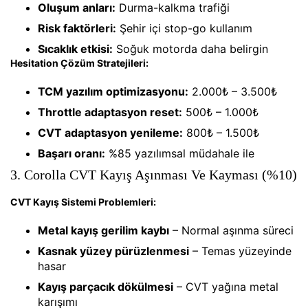
Oluşum anları:
Durma-kalkma trafiği
Risk faktörleri:
Şehir içi stop-go kullanım
Sıcaklık etkisi:
Soğuk motorda daha belirgin
Hesitation Çözüm Stratejileri:
TCM yazılım optimizasyonu:
2.000₺ – 3.500₺
Throttle adaptasyon reset:
500₺ – 1.000₺
CVT adaptasyon yenileme:
800₺ – 1.500₺
Başarı oranı:
%85 yazılımsal müdahale ile
3. Corolla CVT Kayış Aşınması Ve Kayması (%10)
CVT Kayış Sistemi Problemleri:
Metal kayış gerilim kaybı
– Normal aşınma süreci
Kasnak yüzey pürüzlenmesi
– Temas yüzeyinde
hasar
Kayış parçacık dökülmesi
– CVT yağına metal
karışımı