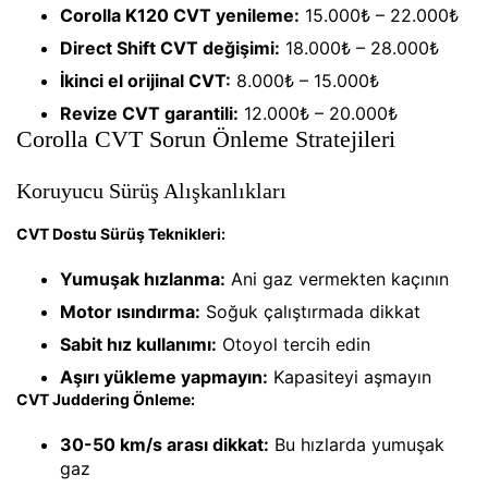
Corolla K120 CVT yenileme:
15.000₺ – 22.000₺
Direct Shift CVT değişimi:
18.000₺ – 28.000₺
İkinci el orijinal CVT:
8.000₺ – 15.000₺
Revize CVT garantili:
12.000₺ – 20.000₺
Corolla CVT Sorun Önleme Stratejileri
Koruyucu Sürüş Alışkanlıkları
CVT Dostu Sürüş Teknikleri:
Yumuşak hızlanma:
Ani gaz vermekten kaçının
Motor ısındırma:
Soğuk çalıştırmada dikkat
Sabit hız kullanımı:
Otoyol tercih edin
Aşırı yükleme yapmayın:
Kapasiteyi aşmayın
CVT Juddering Önleme:
30-50 km/s arası dikkat:
Bu hızlarda yumuşak
gaz