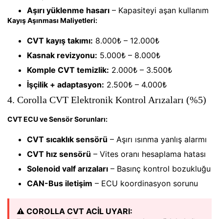
Aşırı yüklenme hasarı
– Kapasiteyi aşan kullanım
Kayış Aşınması Maliyetleri:
CVT kayış takımı:
8.000₺ – 12.000₺
Kasnak revizyonu:
5.000₺ – 8.000₺
Komple CVT temizlik:
2.000₺ – 3.500₺
İşçilik + adaptasyon:
2.500₺ – 4.000₺
4. Corolla CVT Elektronik Kontrol Arızaları (%5)
CVT ECU ve Sensör Sorunları:
CVT sıcaklık sensörü
– Aşırı ısınma yanlış alarmı
CVT hız sensörü
– Vites oranı hesaplama hatası
Solenoid valf arızaları
– Basınç kontrol bozukluğu
CAN-Bus iletişim
– ECU koordinasyon sorunu
⚠️ COROLLA CVT ACİL UYARI: