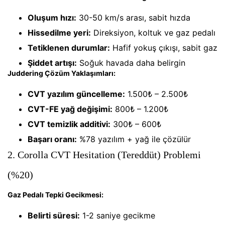
Oluşum hızı:
30-50 km/s arası, sabit hızda
Hissedilme yeri:
Direksiyon, koltuk ve gaz pedalı
Tetiklenen durumlar:
Hafif yokuş çıkışı, sabit gaz
Şiddet artışı:
Soğuk havada daha belirgin
Juddering Çözüm Yaklaşımları:
CVT yazılım güncelleme:
1.500₺ – 2.500₺
CVT-FE yağ değişimi:
800₺ – 1.200₺
CVT temizlik additivi:
300₺ – 600₺
Başarı oranı:
%78 yazılım + yağ ile çözülür
2. Corolla CVT Hesitation (Tereddüt) Problemi
(%20)
Gaz Pedalı Tepki Gecikmesi:
Belirti süresi:
1-2 saniye gecikme