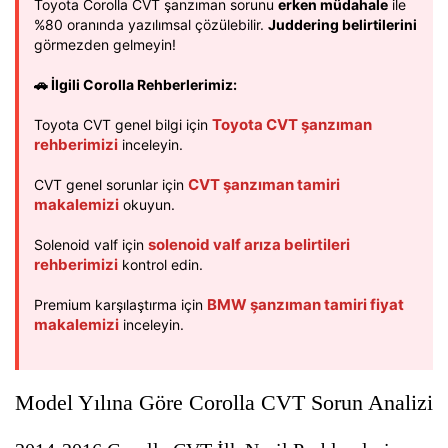
Toyota Corolla CVT şanzıman sorunu
erken müdahale
ile
%80 oranında yazılımsal çözülebilir.
Juddering belirtilerini
görmezden gelmeyin!
🚗 İlgili Corolla Rehberlerimiz:
Toyota CVT şanzıman
Toyota CVT genel bilgi için
rehberimizi
inceleyin.
CVT şanzıman tamiri
CVT genel sorunlar için
makalemizi
okuyun.
solenoid valf arıza belirtileri
Solenoid valf için
rehberimizi
kontrol edin.
BMW şanzıman tamiri fiyat
Premium karşılaştırma için
makalemizi
inceleyin.
Model Yılına Göre Corolla CVT Sorun Analizi