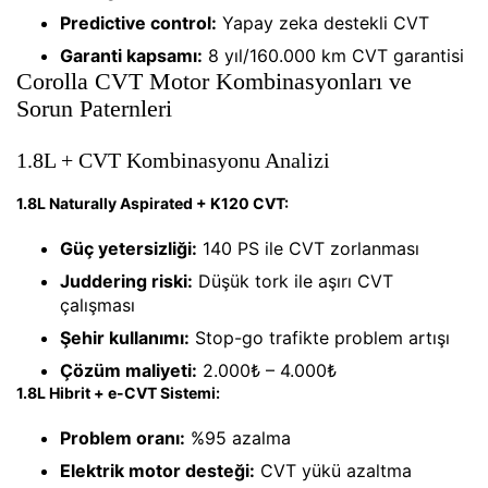
Predictive control:
Yapay zeka destekli CVT
Garanti kapsamı:
8 yıl/160.000 km CVT garantisi
Corolla CVT Motor Kombinasyonları ve
Sorun Paternleri
1.8L + CVT Kombinasyonu Analizi
1.8L Naturally Aspirated + K120 CVT:
Güç yetersizliği:
140 PS ile CVT zorlanması
Juddering riski:
Düşük tork ile aşırı CVT
çalışması
Şehir kullanımı:
Stop-go trafikte problem artışı
Çözüm maliyeti:
2.000₺ – 4.000₺
1.8L Hibrit + e-CVT Sistemi:
Problem oranı:
%95 azalma
Elektrik motor desteği:
CVT yükü azaltma