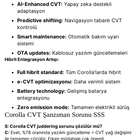
AI-Enhanced CVT:
Yapay zeka destekli
adaptasyon
Predictive shifting:
Navigasyon tabanlı CVT
kontrolü
Smart maintenance:
Otomatik bakım uyarı
sistemi
OTA updates:
Kablosuz yazılım güncellemeleri
Hibrit Entegrasyon Artışı:
Full hibrit standard:
Tüm Corolla’larda hibrit
e-CVT optimizasyonu:
Daha verimli sistem
Battery technology:
Gelişmiş batarya
entegrasyonu
Zero emission mode:
Tamamen elektrikli sürüş
Corolla CVT Şanzıman Sorunu SSS
S: Corolla CVT juddering sorunu çözülür mü?
C:
Evet, %78 oranında yazılım güncelleme + CVT yağ değişimi
ile tamamen çözülür. Erken müdahale çok önemli.