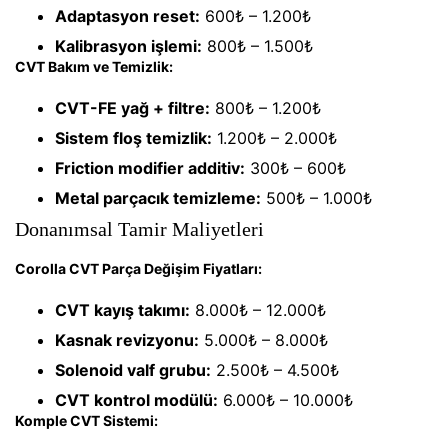
Adaptasyon reset:
600₺ – 1.200₺
Kalibrasyon işlemi:
800₺ – 1.500₺
CVT Bakım ve Temizlik:
CVT-FE yağ + filtre:
800₺ – 1.200₺
Sistem floş temizlik:
1.200₺ – 2.000₺
Friction modifier additiv:
300₺ – 600₺
Metal parçacık temizleme:
500₺ – 1.000₺
Donanımsal Tamir Maliyetleri
Corolla CVT Parça Değişim Fiyatları:
CVT kayış takımı:
8.000₺ – 12.000₺
Kasnak revizyonu:
5.000₺ – 8.000₺
Solenoid valf grubu:
2.500₺ – 4.500₺
CVT kontrol modülü:
6.000₺ – 10.000₺
Komple CVT Sistemi: