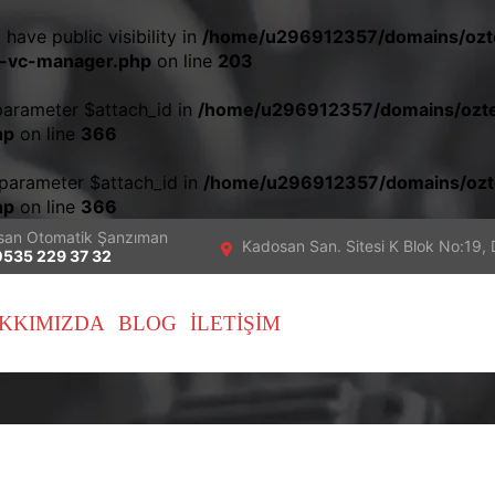
ave public visibility in
/home/u296912357/domains/ozte
ss-vc-manager.php
on line
203
parameter $attach_id in
/home/u296912357/domains/ozte
hp
on line
366
 parameter $attach_id in
/home/u296912357/domains/ozt
hp
on line
366
san Otomatik Şanzıman
Kadosan San. Sitesi K Blok No:19, 
0535 229 37 32
KKIMIZDA
BLOG
İLETIŞIM