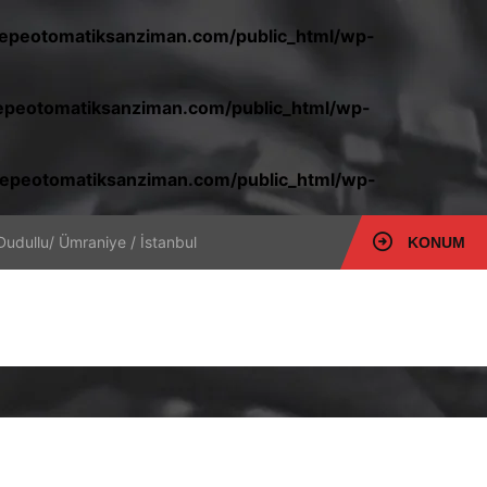
peotomatiksanziman.com/public_html/wp-
peotomatiksanziman.com/public_html/wp-
epeotomatiksanziman.com/public_html/wp-
Dudullu/ Ümraniye / İstanbul
KONUM