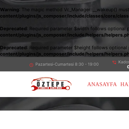
Warning
: The magic method Vc_Manager::__wakeup() must h
content/plugins/js_composer/include/classes/core/cla
Deprecated
: Required parameter $width follows optional 
content/plugins/js_composer/include/helpers/helpers.p
Deprecated
: Required parameter $height follows optional
content/plugins/js_composer/include/helpers/helpers.p
Kado
Pazartesi-Cumartesi 8
:30 - 19:00
ANASAYFA
HA