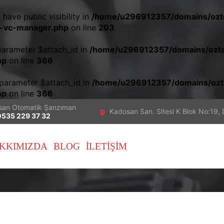
ave public visibility in
/home/u296912357/domains/ozte
ss-vc-manager.php
on line
203
parameter $attach_id in
/home/u296912357/domains/ozte
hp
on line
366
 parameter $attach_id in
/home/u296912357/domains/ozt
hp
on line
366
san Otomatik Şanzıman
Kadosan San. Sitesi K Blok No:19, 
0535 229 37 32
KKIMIZDA
BLOG
İLETIŞIM