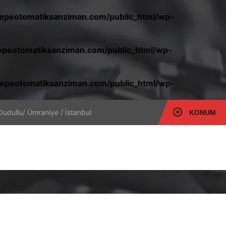
peotomatiksanziman.com/public_html/wp-
peotomatiksanziman.com/public_html/wp-
epeotomatiksanziman.com/public_html/wp-
Dudullu/ Ümraniye / İstanbul
KONUM