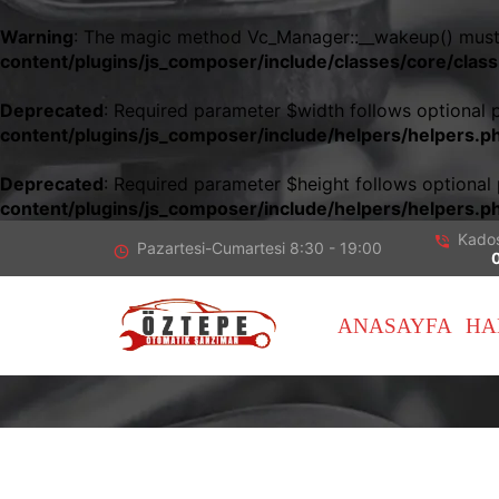
Warning
: The magic method Vc_Manager::__wakeup() must h
content/plugins/js_composer/include/classes/core/cla
Deprecated
: Required parameter $width follows optional 
content/plugins/js_composer/include/helpers/helpers.p
Deprecated
: Required parameter $height follows optional
content/plugins/js_composer/include/helpers/helpers.p
Kado
Pazartesi-Cumartesi 8
:30 - 19:00
ANASAYFA
HA